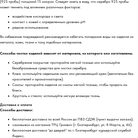
(925 пробы) толщиной 15 микрон. Следует иметь в виду, что серебро 925 пробы
может темнеть под влиянием различных факторов:
воздействие кислорода и света
контакт с кожей с определенным уровнем pH
редкое использование
Во избежание повреждений рекомендуется избегать попадания воды на изделия из
металла, кожи, ткани и тому подобных материалов.
Способы чистки изделий зависят от материала, из которого они изготовлены.
Серебряное покрытие: протирайте мягкой тканью или используйте
безабразивные средства для чистки серебра.
Кожа: используйте седельное мыло или увлажняющий крем (желательно без
красителей и ароматизаторов).
Смолы: протирайте изделия из смолы мягкой тканью, чтобы придать им
блеск.
Хрусталь и стекло: используйте мягкую влажную ткань.
Доставка и оплата
Способы доставки:
бесплатная доставка по всей России до ПВЗ СДЭК (пункт выдачи заказа);
самовывоз из магазина ТРЦ Гринвич (г. Екатеринбург, ул. 8 Марта, д. 46).
бесплатная доставка "до дверей" по г. Екатеринбург курьерской службой
Яндекс.