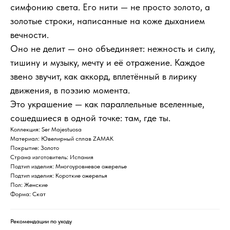
симфонию света. Его нити — не просто золото, а
золотые строки, написанные на коже дыханием
вечности.
Оно не делит — оно объединяет: нежность и силу,
тишину и музыку, мечту и её отражение. Каждое
звено звучит, как аккорд, вплетённый в лирику
движения, в поэзию момента.
Это украшение — как параллельные вселенные,
сошедшиеся в одной точке: там, где ты.
Коллекция: Ser Majestuosa
Материал: Ювелирный сплав ZAMAK
Покрытие: Золото
Страна изготовитель: Испания
Подтип изделия: Многоуровневое ожерелье
Подтип изделия: Короткие ожерелья
Пол: Женские
Форма: Скат
Рекомендации по уходу