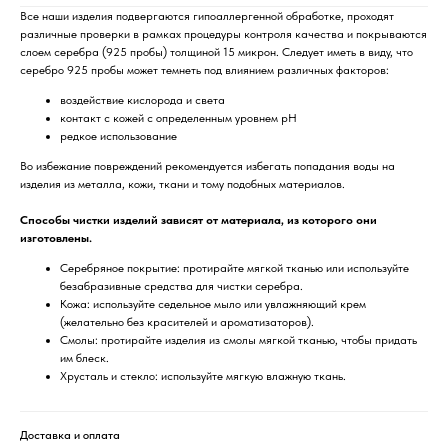
Все наши изделия подвергаются гипоаллергенной обработке, проходят
различные проверки в рамках процедуры контроля качества и покрываются
слоем серебра (925 пробы) толщиной 15 микрон. Следует иметь в виду, что
серебро 925 пробы может темнеть под влиянием различных факторов:
воздействие кислорода и света
контакт с кожей с определенным уровнем pH
редкое использование
Во избежание повреждений рекомендуется избегать попадания воды на
изделия из металла, кожи, ткани и тому подобных материалов.
Способы чистки изделий зависят от материала, из которого они
изготовлены.
Серебряное покрытие: протирайте мягкой тканью или используйте
безабразивные средства для чистки серебра.
Кожа: используйте седельное мыло или увлажняющий крем
(желательно без красителей и ароматизаторов).
Смолы: протирайте изделия из смолы мягкой тканью, чтобы придать
им блеск.
Хрусталь и стекло: используйте мягкую влажную ткань.
Доставка и оплата