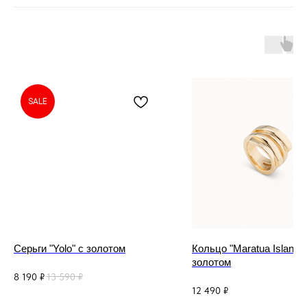
SALE
Серьги "Yolo" с золотом
Кольцо "Maratua Island" 
золотом
8 190
₽
13 590
₽
12 490
₽