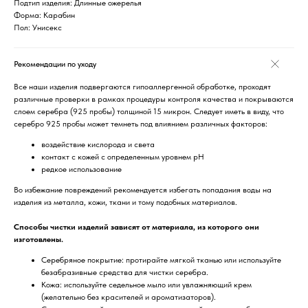
Подтип изделия: Длинные ожерелья
Форма: Карабин
Пол: Унисекс
Рекомендации по уходу
Все наши изделия подвергаются гипоаллергенной обработке, проходят
различные проверки в рамках процедуры контроля качества и покрываются
слоем серебра (925 пробы) толщиной 15 микрон. Следует иметь в виду, что
серебро 925 пробы может темнеть под влиянием различных факторов:
воздействие кислорода и света
контакт с кожей с определенным уровнем pH
редкое использование
Во избежание повреждений рекомендуется избегать попадания воды на
изделия из металла, кожи, ткани и тому подобных материалов.
Способы чистки изделий зависят от материала, из которого они
изготовлены.
Серебряное покрытие: протирайте мягкой тканью или используйте
безабразивные средства для чистки серебра.
Кожа: используйте седельное мыло или увлажняющий крем
(желательно без красителей и ароматизаторов).