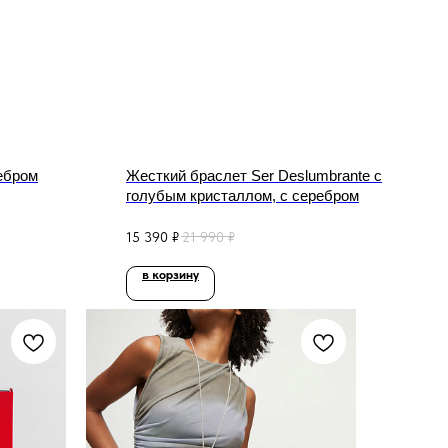
ебром
Жесткий браслет Ser Deslumbrante с
голубым кристаллом, с серебром
15 390
₽
21 990
₽
в корзину