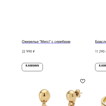
Ожерелье "Merci" с серебром
Брасле
22 990
₽
11 290
в корзину
в ко