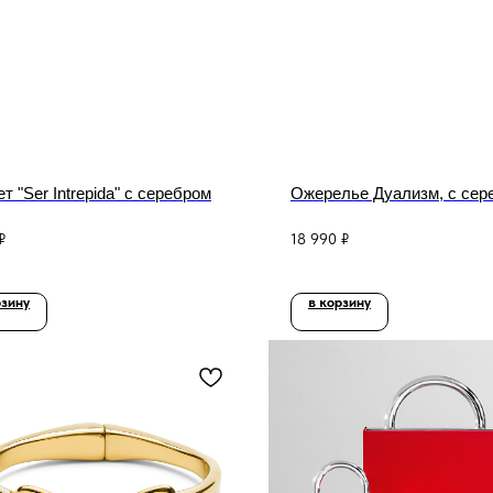
т "Ser Intrepida" с серебром
Ожерелье Дуализм, с сер
₽
18 990
₽
рзину
в корзину