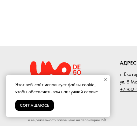
АДРЕС
г. Екат
ул. 8 М
Этот веб-сайт использует файлы cookie,
+7-932-1
чтобы обеспечить вам наилучший сервис
СОГЛАШАЮСЬ
*Instagram и WhatsApp— проекты компании
Meta Platforms Inc. признана экстремистской
и ее деятельность запрещена на территории РФ.
(c)Odiniz50 — 2023