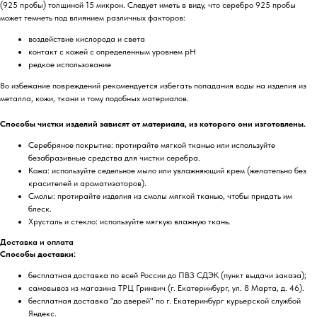
(925 пробы) толщиной 15 микрон. Следует иметь в виду, что серебро 925 пробы
может темнеть под влиянием различных факторов:
воздействие кислорода и света
контакт с кожей с определенным уровнем pH
редкое использование
Во избежание повреждений рекомендуется избегать попадания воды на изделия из
металла, кожи, ткани и тому подобных материалов.
Способы чистки изделий зависят от материала, из которого они изготовлены.
Серебряное покрытие: протирайте мягкой тканью или используйте
безабразивные средства для чистки серебра.
Кожа: используйте седельное мыло или увлажняющий крем (желательно без
красителей и ароматизаторов).
Смолы: протирайте изделия из смолы мягкой тканью, чтобы придать им
блеск.
Хрусталь и стекло: используйте мягкую влажную ткань.
Доставка и оплата
Способы доставки:
бесплатная доставка по всей России до ПВЗ СДЭК (пункт выдачи заказа);
самовывоз из магазина ТРЦ Гринвич (г. Екатеринбург, ул. 8 Марта, д. 46).
бесплатная доставка "до дверей" по г. Екатеринбург курьерской службой
Яндекс.