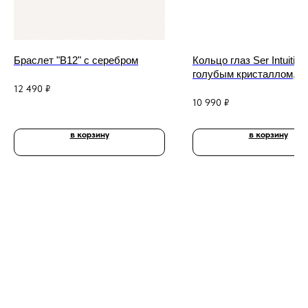
Браслет "B12" с серебром
Кольцо глаз Ser Intuitiva
голубым кристаллом, с
серебром
12 490
₽
10 990
₽
в корзину
в корзину