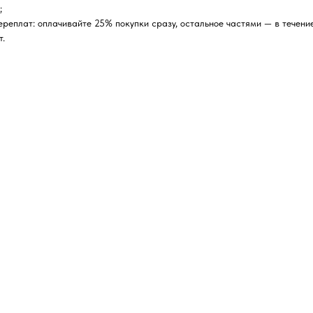
;
реплат: оплачивайте 25% покупки сразу, остальное частями — в течение
т.
E