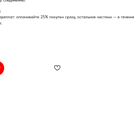
у соединению.
;
реплат: оплачивайте 25% покупки сразу, остальное частями — в течение
т.
W