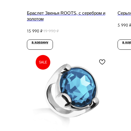
Браслет Звенья ROOTS, с серебром и
Серьг
золотом
5 990
15 990
₽
19 990
₽
в корзину
в ко
SALE