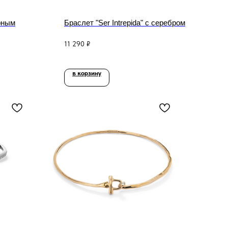
ерным
Браслет "Ser Intrepida" с серебром
11 290
₽
в корзину