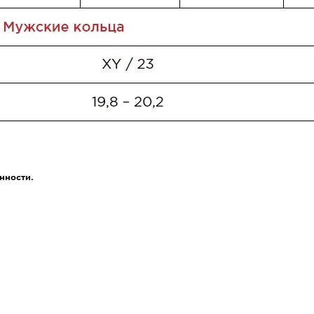
нности.