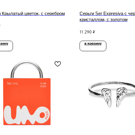
и Крылатый цветок, с серебром
Серьги Ser Expresiva с ч
кристаллом, с золотом
₽
11 290
₽
рзину
в корзину