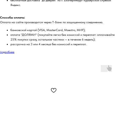
бесплатная доставка "до дверей" по г. Екатеринбург курьерской службой
Яндекс.
Способы оплаты:
Оплата на сайте производится через Т-Банк по защищенному соединению.
банковской картой (VISA, MasterCard, Maestro, МИР);
оплата "ДОЛЯМИ" (покупайте легко без комиссий и переплат: оплачивайте
25% покупки сразу, остальное частями — в течение 6 недель);
рассрочка на 3 или 4 месяца без комиссий и переплат.
подробнее