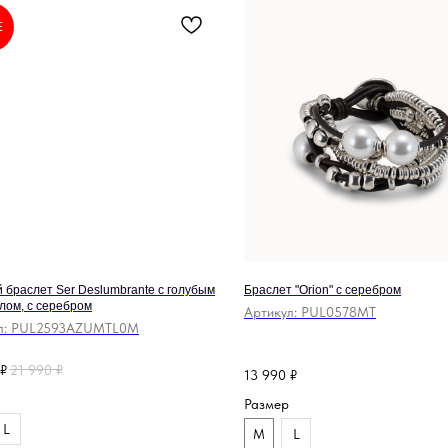
E
 браслет Ser Deslumbrante с голубым
Браслет "Orion" с серебром
лом, с серебром
Артикул:
PUL0578MT
л:
PUL2593AZUMTL0M
₽
21 990
₽
13 990
₽
Размер
L
M
L