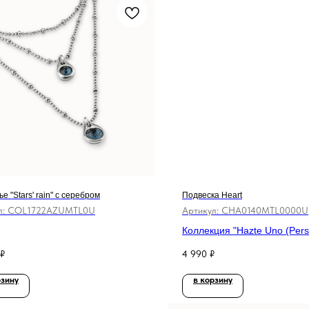
е "Stars' rain" с серебром
Подвеска Heart
л:
COL1722AZUMTL0U
Артикул:
CHA0140MTL0000U
Коллекция "Hazte Uno (Perso
₽
4 990
₽
рзину
в корзину