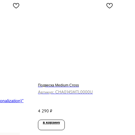
Подвеска Medium Cross
Артикул:
CHA0145MTL0000U
nalization)"
4 290
₽
в корзину