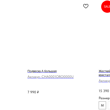
SAL
Подвеска A большая
Жесткий
кристал
Артикул:
CHA0001ORO0000U
Артику
15 390
7 990
₽
Размер
M