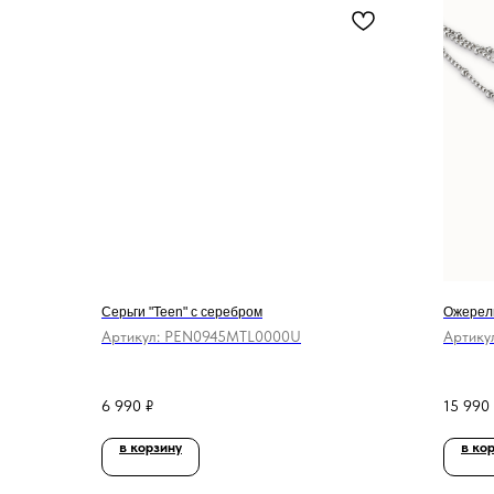
Серьги "Teen" с серебром
Ожерель
Артикул:
PEN0945MTL0000U
Артику
6 990
₽
15 990
в корзину
в ко