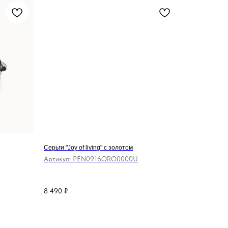
Серьги "Joy of living" с золотом
Артикул:
PEN0916ORO0000U
8 490
₽