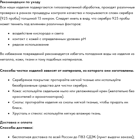
Рекомендации по уходу
Все наши изделия подвергаются гипоаллергенной обработке, проходят различные
проверки в рамках процедуры контроля качества и покрываются слоем серебра
(925 пробы) толщиной 15 микрон. Следует иметь в виду, что серебро 925 пробы
может темнеть под влиянием различных факторов:
воздействие кислорода и света
контакт с кожей с определенным уровнем pH
редкое использование
Во избежание повреждений рекомендуется избегать попадания воды на изделия из
металла, кожи, ткани и тому подобных материалов.
Способы чистки изделий зависят от материала, из которого они изготовлены.
Серебряное покрытие: протирайте мягкой тканью или используйте
безабразивные средства для чистки серебра.
Кожа: используйте седельное мыло или увлажняющий крем (желательно без
красителей и ароматизаторов).
Смолы: протирайте изделия из смолы мягкой тканью, чтобы придать им
блеск.
Хрусталь и стекло: используйте мягкую влажную ткань.
Доставка и оплата
Способы доставки:
бесплатная доставка по всей России до ПВЗ СДЭК (пункт выдачи заказа);