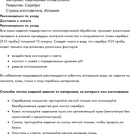
Покрытие: Серебро
Страна изготовитель: Испания
Рекомендации по уходу
Доставка и оплата
Рекомендации по уходу
Все наши изделия подвергаются гипоаллергенной обработке, проходят различные
проверки в рамках процедуры контроля качества и покрываются слоем серебра
(925 пробы) толщиной 15 микрон. Следует иметь в виду, что серебро 925 пробы
может темнеть под влиянием различных факторов:
воздействие кислорода и света
контакт с кожей с определенным уровнем pH
редкое использование
Во избежание повреждений рекомендуется избегать попадания воды на изделия из
металла, кожи, ткани и тому подобных материалов.
Способы чистки изделий зависят от материала, из которого они изготовлены.
Серебряное покрытие: протирайте мягкой тканью или используйте
безабразивные средства для чистки серебра.
Кожа: используйте седельное мыло или увлажняющий крем (желательно без
красителей и ароматизаторов).
Смолы: протирайте изделия из смолы мягкой тканью, чтобы придать им
блеск.
Хрусталь и стекло: используйте мягкую влажную ткань.