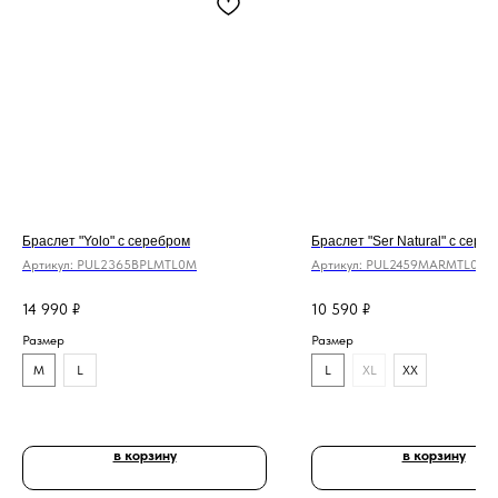
Браслет "Yolo" с серебром
Браслет "Ser Natural" с сере
Артикул:
PUL2365BPLMTL0M
Артикул:
PUL2459MARMTL0L
14 990
₽
10 590
₽
Размер
Размер
M
L
L
XL
XX
в корзину
в корзину