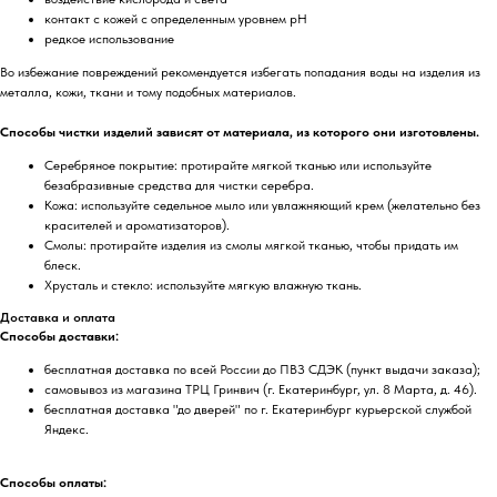
контакт с кожей с определенным уровнем pH
редкое использование
Во избежание повреждений рекомендуется избегать попадания воды на изделия из
металла, кожи, ткани и тому подобных материалов.
Способы чистки изделий зависят от материала, из которого они изготовлены.
Серебряное покрытие: протирайте мягкой тканью или используйте
безабразивные средства для чистки серебра.
Кожа: используйте седельное мыло или увлажняющий крем (желательно без
красителей и ароматизаторов).
Смолы: протирайте изделия из смолы мягкой тканью, чтобы придать им
блеск.
Хрусталь и стекло: используйте мягкую влажную ткань.
Доставка и оплата
Способы доставки:
бесплатная доставка по всей России до ПВЗ СДЭК (пункт выдачи заказа);
самовывоз из магазина ТРЦ Гринвич (г. Екатеринбург, ул. 8 Марта, д. 46).
бесплатная доставка "до дверей" по г. Екатеринбург курьерской службой
Яндекс.
Способы оплаты: