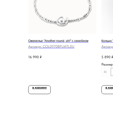
Ожерелье "Another round, oh!" с серебром
Кольцо 
Артикул:
COL0970BPLMTL0U
Артику
16 990
₽
5 890
Размер
M
в корзину
в ко