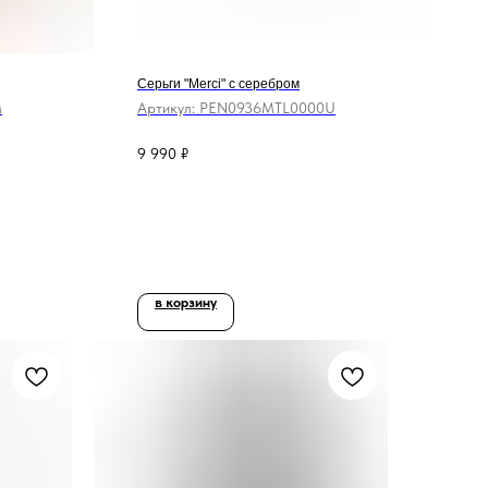
Серьги "Merci" с серебром
M
Артикул:
PEN0936MTL0000U
9 990
₽
в корзину