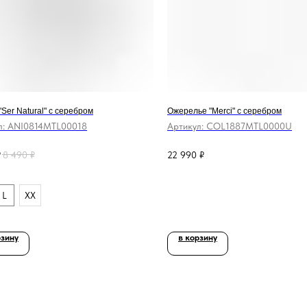
"Ser Natural" с серебром
Ожерелье "Merci" с серебром
л:
ANI0814MTL00018
Артикул:
COL1887MTL0000U
₽
8 490
₽
22 990
₽
L
XX
рзину
в корзину