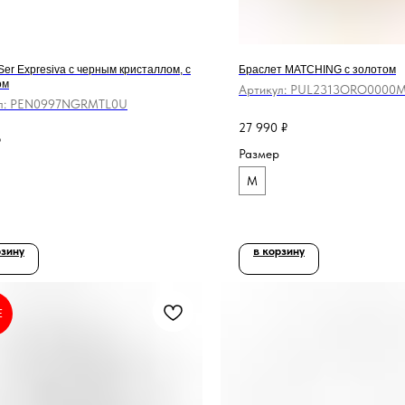
Ser Expresiva с черным кристаллом, с
Браслет MATCHING с золотом
ом
Артикул:
PUL2313ORO0000
л:
PEN0997NGRMTL0U
27 990
₽
₽
Размер
M
рзину
в корзину
E