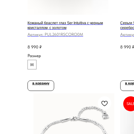
Кожаный браслет глаз Ser Intuitiva с черным
Серьги 
кристаллом, с золотом
серебр
Артикул:
PUL2601RSCORO0M
Артику
8 990
₽
8 990
Размер
M
в корзину
в ко
SAL