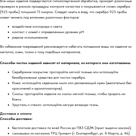
Все наши изделия подвергаются гипоаллергенной обработке, проходят различные
проверки в рамках процедуры контроля качества и покрываются слоем серебра
(925 пробы) толщиной 15 микрон. Следует иметь в виду, что серебро 925 пробы
может темнеть под влиянием различных факторов:
воздействие кислорода и света
контакт с кожей с определенным уровнем pH
редкое использование
Во избежание повреждений рекомендуется избегать попадания воды на изделия из
металла, кожи, ткани и тому подобных материалов.
Способы чистки изделий зависят от материала, из которого они изготовлены.
Серебряное покрытие: протирайте мягкой тканью или используйте
безабразивные средства для чистки серебра.
Кожа: используйте седельное мыло или увлажняющий крем (желательно без
красителей и ароматизаторов).
Смолы: протирайте изделия из смолы мягкой тканью, чтобы придать им
блеск.
Хрусталь и стекло: используйте мягкую влажную ткань.
Доставка и оплата
Способы доставки:
бесплатная доставка по всей России до ПВЗ СДЭК (пункт выдачи заказа);
самовывоз из магазина ТРЦ Гринвич (г. Екатеринбург, ул. 8 Марта, д. 46).