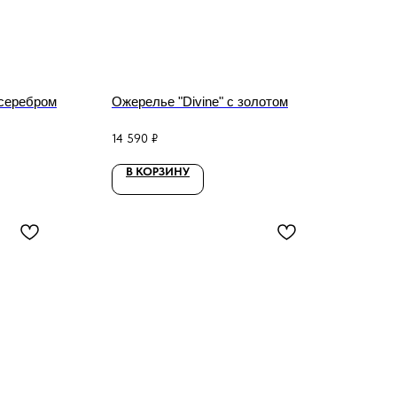
 серебром
Ожерелье "Divine" с золотом
14 590
₽
В КОРЗИНУ