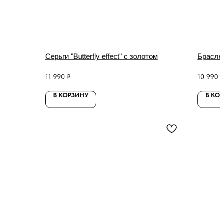
Серьги "Butterfly effect" с золотом
Брасле
11 990
₽
10 990
В КОРЗИНУ
В К