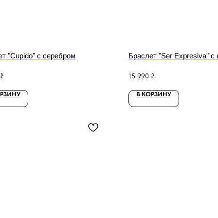
т "Cupido" с серебром
Браслет "Ser Expresiva" с
₽
15 990
₽
ОРЗИНУ
В КОРЗИНУ