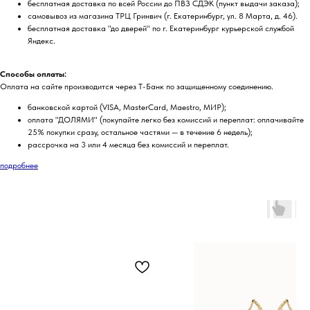
бесплатная доставка по всей России до ПВЗ СДЭК (пункт выдачи заказа);
самовывоз из магазина ТРЦ Гринвич (г. Екатеринбург, ул. 8 Марта, д. 46).
бесплатная доставка "до дверей" по г. Екатеринбург курьерской службой
Яндекс.
Способы оплаты:
Оплата на сайте производится через Т-Банк по защищенному соединению.
банковской картой (VISA, MasterCard, Maestro, МИР);
оплата "ДОЛЯМИ" (покупайте легко без комиссий и переплат: оплачивайте
25% покупки сразу, остальное частями — в течение 6 недель);
рассрочка на 3 или 4 месяца без комиссий и переплат.
подробнее