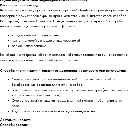
случае могут быть свои индивидуальны особенности.
Рекомендации по уходу
Все наши изделия подвергаются гипоаллергенной обработке, проходят различные
проверки в рамках процедуры контроля качества и покрываются слоем серебра
(925 пробы) толщиной 15 микрон. Следует иметь в виду, что серебро 925 пробы
может темнеть под влиянием различных факторов:
воздействие кислорода и света
контакт с кожей с определенным уровнем pH
редкое использование
Во избежание повреждений рекомендуется избегать попадания воды на изделия из
металла, кожи, ткани и тому подобных материалов.
Способы чистки изделий зависят от материала, из которого они изготовлены.
Серебряное покрытие: протирайте мягкой тканью или используйте
безабразивные средства для чистки серебра.
Кожа: используйте седельное мыло или увлажняющий крем (желательно без
красителей и ароматизаторов).
Смолы: протирайте изделия из смолы мягкой тканью, чтобы придать им
блеск.
Хрусталь и стекло: используйте мягкую влажную ткань.
Доставка и оплата
Способы доставки: