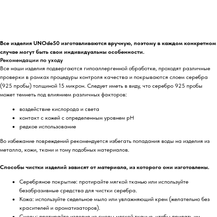
Все изделия UNOde50 изготавливаются вручную, поэтому в каждом конкретном
случае могут быть свои индивидуальны особенности.
Рекомендации по уходу
Все наши изделия подвергаются гипоаллергенной обработке, проходят различные
проверки в рамках процедуры контроля качества и покрываются слоем серебра
(925 пробы) толщиной 15 микрон. Следует иметь в виду, что серебро 925 пробы
может темнеть под влиянием различных факторов:
воздействие кислорода и света
контакт с кожей с определенным уровнем pH
редкое использование
Во избежание повреждений рекомендуется избегать попадания воды на изделия из
металла, кожи, ткани и тому подобных материалов.
Способы чистки изделий зависят от материала, из которого они изготовлены.
Серебряное покрытие: протирайте мягкой тканью или используйте
безабразивные средства для чистки серебра.
Кожа: используйте седельное мыло или увлажняющий крем (желательно без
красителей и ароматизаторов).
Смолы: протирайте изделия из смолы мягкой тканью, чтобы придать им