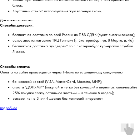
блеск.
Хрусталь и стекло: используйте мягкую влажную ткань.
Доставка и оплата
Способы доставки:
бесплатная доставка по всей России до ПВЗ СДЭК (пункт выдачи заказа);
самовывоз из магазина ТРЦ Гринвич (г. Екатеринбург, ул. 8 Марта, д. 46).
бесплатная доставка "до дверей" по г. Екатеринбург курьерской службой
Яндекс.
Способы оплаты:
Оплата на сайте производится через Т-Банк по защищенному соединению.
банковской картой (VISA, MasterCard, Maestro, МИР);
оплата "ДОЛЯМИ" (покупайте легко без комиссий и переплат: оплачивайте
25% покупки сразу, остальное частями — в течение 6 недель);
рассрочка на 3 или 4 месяца без комиссий и переплат.
подробнее