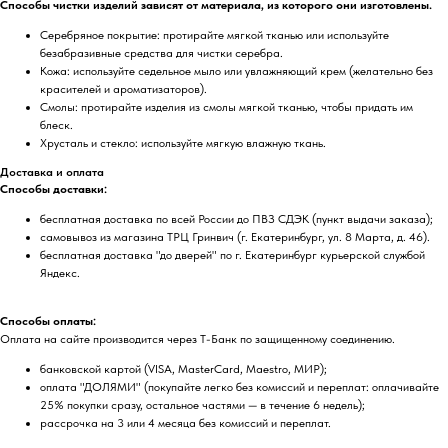
Способы чистки изделий зависят от материала, из которого они изготовлены.
Серебряное покрытие: протирайте мягкой тканью или используйте
безабразивные средства для чистки серебра.
Кожа: используйте седельное мыло или увлажняющий крем (желательно без
красителей и ароматизаторов).
Смолы: протирайте изделия из смолы мягкой тканью, чтобы придать им
блеск.
Хрусталь и стекло: используйте мягкую влажную ткань.
Доставка и оплата
Способы доставки:
бесплатная доставка по всей России до ПВЗ СДЭК (пункт выдачи заказа);
самовывоз из магазина ТРЦ Гринвич (г. Екатеринбург, ул. 8 Марта, д. 46).
бесплатная доставка "до дверей" по г. Екатеринбург курьерской службой
Яндекс.
Способы оплаты:
Оплата на сайте производится через Т-Банк по защищенному соединению.
банковской картой (VISA, MasterCard, Maestro, МИР);
оплата "ДОЛЯМИ" (покупайте легко без комиссий и переплат: оплачивайте
25% покупки сразу, остальное частями — в течение 6 недель);
рассрочка на 3 или 4 месяца без комиссий и переплат.