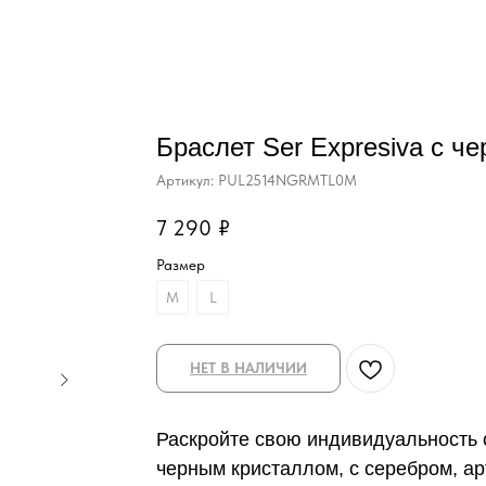
Браслет Ser Expresiva с ч
Артикул:
PUL2514NGRMTL0M
7 290
₽
Размер
M
L
НЕТ В НАЛИЧИИ
Раскройте свою индивидуальность с
черным кристаллом, с серебром, а