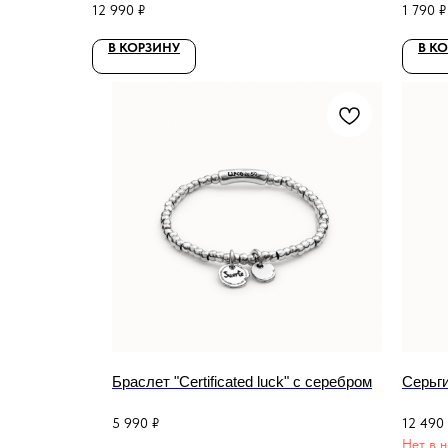
12 990
₽
1 790
₽
В КОРЗИНУ
В К
Браслет "Certificated luck" с серебром
Серьги
5 990
₽
12 490
Нет в 