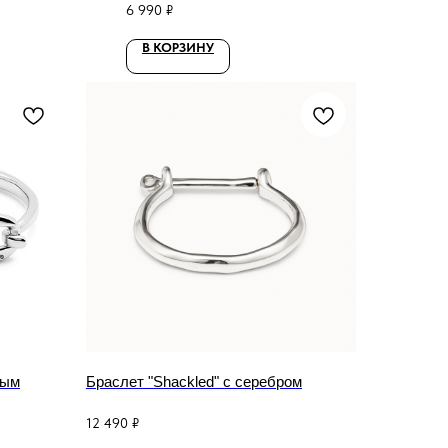
6 990
₽
В КОРЗИНУ
ным
Браслет "Shackled" с серебром
12 490
₽