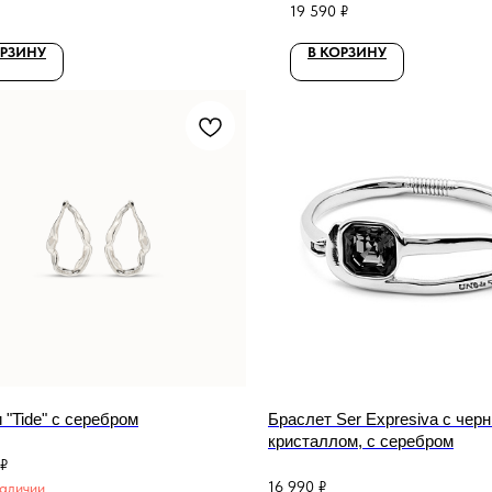
19 590
₽
ОРЗИНУ
В КОРЗИНУ
 "Tide" с серебром
Браслет Ser Expresiva с чер
кристаллом, с серебром
₽
16 990
₽
наличии