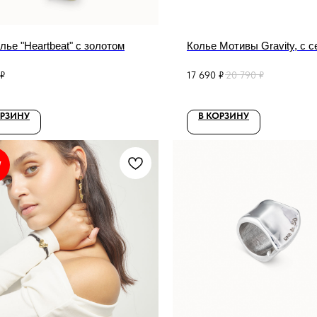
ье "Heartbeat" с золотом
Колье Мотивы Gravity, с 
₽
17 690
₽
20 790
₽
ОРЗИНУ
В КОРЗИНУ
W