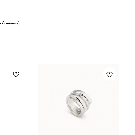
 6 недель);