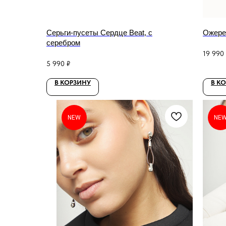
Серьги-пусеты Сердце Beat, с
Ожерел
серебром
19 990
5 990
₽
В КОРЗИНУ
В К
NEW
NE