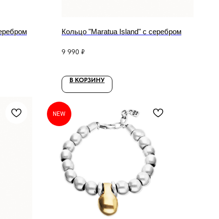
серебром
Кольцо "Maratua Island" с серебром
9 990
₽
В КОРЗИНУ
NEW