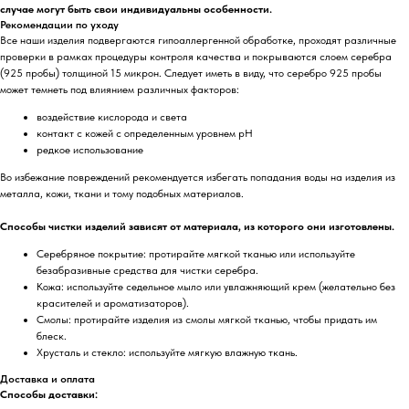
случае могут быть свои индивидуальны особенности.
Рекомендации по уходу
Все наши изделия подвергаются гипоаллергенной обработке, проходят различные
проверки в рамках процедуры контроля качества и покрываются слоем серебра
(925 пробы) толщиной 15 микрон. Следует иметь в виду, что серебро 925 пробы
может темнеть под влиянием различных факторов:
воздействие кислорода и света
контакт с кожей с определенным уровнем pH
редкое использование
Во избежание повреждений рекомендуется избегать попадания воды на изделия из
металла, кожи, ткани и тому подобных материалов.
Способы чистки изделий зависят от материала, из которого они изготовлены.
Серебряное покрытие: протирайте мягкой тканью или используйте
безабразивные средства для чистки серебра.
Кожа: используйте седельное мыло или увлажняющий крем (желательно без
красителей и ароматизаторов).
Смолы: протирайте изделия из смолы мягкой тканью, чтобы придать им
блеск.
Хрусталь и стекло: используйте мягкую влажную ткань.
Доставка и оплата
Способы доставки: