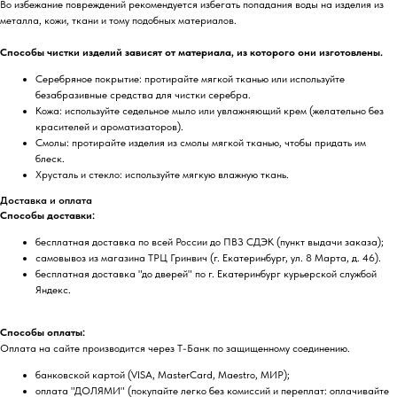
Во избежание повреждений рекомендуется избегать попадания воды на изделия из
металла, кожи, ткани и тому подобных материалов.
Способы чистки изделий зависят от материала, из которого они изготовлены.
Серебряное покрытие: протирайте мягкой тканью или используйте
безабразивные средства для чистки серебра.
Кожа: используйте седельное мыло или увлажняющий крем (желательно без
красителей и ароматизаторов).
Смолы: протирайте изделия из смолы мягкой тканью, чтобы придать им
блеск.
Хрусталь и стекло: используйте мягкую влажную ткань.
Доставка и оплата
Способы доставки:
бесплатная доставка по всей России до ПВЗ СДЭК (пункт выдачи заказа);
самовывоз из магазина ТРЦ Гринвич (г. Екатеринбург, ул. 8 Марта, д. 46).
бесплатная доставка "до дверей" по г. Екатеринбург курьерской службой
Яндекс.
Способы оплаты:
Оплата на сайте производится через Т-Банк по защищенному соединению.
банковской картой (VISA, MasterCard, Maestro, МИР);
оплата "ДОЛЯМИ" (покупайте легко без комиссий и переплат: оплачивайте