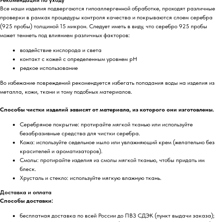
Все наши изделия подвергаются гипоаллергенной обработке, проходят различные
проверки в рамках процедуры контроля качества и покрываются слоем серебра
(925 пробы) толщиной 15 микрон. Следует иметь в виду, что серебро 925 пробы
может темнеть под влиянием различных факторов:
воздействие кислорода и света
контакт с кожей с определенным уровнем pH
редкое использование
Во избежание повреждений рекомендуется избегать попадания воды на изделия из
металла, кожи, ткани и тому подобных материалов.
Способы чистки изделий зависят от материала, из которого они изготовлены.
Серебряное покрытие: протирайте мягкой тканью или используйте
безабразивные средства для чистки серебра.
Кожа: используйте седельное мыло или увлажняющий крем (желательно без
красителей и ароматизаторов).
Смолы: протирайте изделия из смолы мягкой тканью, чтобы придать им
блеск.
Хрусталь и стекло: используйте мягкую влажную ткань.
Доставка и оплата
Способы доставки:
бесплатная доставка по всей России до ПВЗ СДЭК (пункт выдачи заказа);