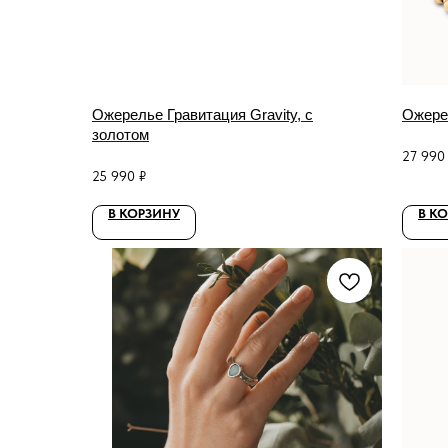
Ожерелье Гравитация Gravity, с
Ожерел
золотом
27 990
25 990
₽
В КОРЗИНУ
В К