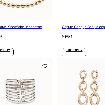
ье "Snowflake" с золотом
Серьги Сердце Beat, с се
₽
9 190
₽
ОРЗИНУ
В КОРЗИНУ