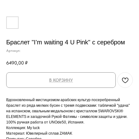
Браслет "I'm waiting 4 U Pink" с серебром
Артикул:
6490,00
₽
В КОРЗИНУ
Вдохновленный мистицизмом арабских культур посеребренный
браслет из ряда мелких бусин с тремя подвесками: табличкой "удача"
на испанском, овальным медальоном с кристаллом SWAROVSKI®
ELEMENTS и загадочной Рукой Фатимы - символом защиты и удачи.
100% ручная работа от UNOde50, Испания.
Коллекция: My luck
Материал: Ювелирный сплав ZAMAK
Покрытие: Серебро