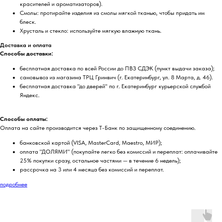
красителей и ароматизаторов).
Смолы: протирайте изделия из смолы мягкой тканью, чтобы придать им
блеск.
Хрусталь и стекло: используйте мягкую влажную ткань.
Доставка и оплата
Способы доставки:
бесплатная доставка по всей России до ПВЗ СДЭК (пункт выдачи заказа);
самовывоз из магазина ТРЦ Гринвич (г. Екатеринбург, ул. 8 Марта, д. 46).
бесплатная доставка "до дверей" по г. Екатеринбург курьерской службой
Яндекс.
Способы оплаты:
Оплата на сайте производится через Т-Банк по защищенному соединению.
банковской картой (VISA, MasterCard, Maestro, МИР);
оплата "ДОЛЯМИ" (покупайте легко без комиссий и переплат: оплачивайте
25% покупки сразу, остальное частями — в течение 6 недель);
рассрочка на 3 или 4 месяца без комиссий и переплат.
подробнее