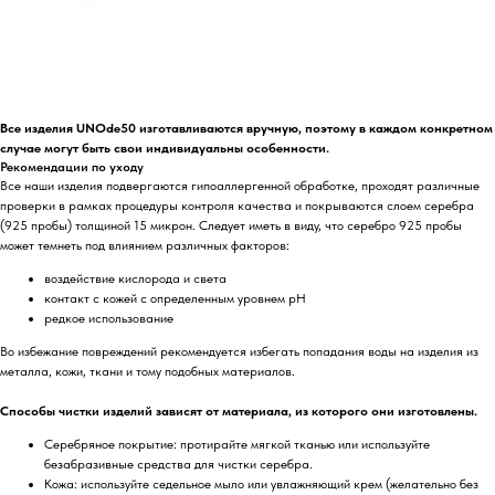
Все изделия UNOde50 изготавливаются вручную, поэтому в каждом конкретном
случае могут быть свои индивидуальны особенности.
Рекомендации по уходу
Все наши изделия подвергаются гипоаллергенной обработке, проходят различные
проверки в рамках процедуры контроля качества и покрываются слоем серебра
(925 пробы) толщиной 15 микрон. Следует иметь в виду, что серебро 925 пробы
может темнеть под влиянием различных факторов:
воздействие кислорода и света
контакт с кожей с определенным уровнем pH
редкое использование
Во избежание повреждений рекомендуется избегать попадания воды на изделия из
металла, кожи, ткани и тому подобных материалов.
Способы чистки изделий зависят от материала, из которого они изготовлены.
Серебряное покрытие: протирайте мягкой тканью или используйте
безабразивные средства для чистки серебра.
Кожа: используйте седельное мыло или увлажняющий крем (желательно без