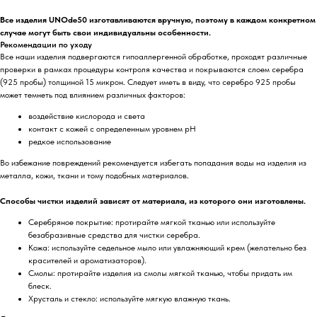
Все изделия UNOde50 изготавливаются вручную, поэтому в каждом конкретном
случае могут быть свои индивидуальны особенности.
Рекомендации по уходу
Все наши изделия подвергаются гипоаллергенной обработке, проходят различные
проверки в рамках процедуры контроля качества и покрываются слоем серебра
(925 пробы) толщиной 15 микрон. Следует иметь в виду, что серебро 925 пробы
может темнеть под влиянием различных факторов:
воздействие кислорода и света
контакт с кожей с определенным уровнем pH
редкое использование
Во избежание повреждений рекомендуется избегать попадания воды на изделия из
металла, кожи, ткани и тому подобных материалов.
Способы чистки изделий зависят от материала, из которого они изготовлены.
Серебряное покрытие: протирайте мягкой тканью или используйте
безабразивные средства для чистки серебра.
Кожа: используйте седельное мыло или увлажняющий крем (желательно без
красителей и ароматизаторов).
Смолы: протирайте изделия из смолы мягкой тканью, чтобы придать им
блеск.
Хрусталь и стекло: используйте мягкую влажную ткань.